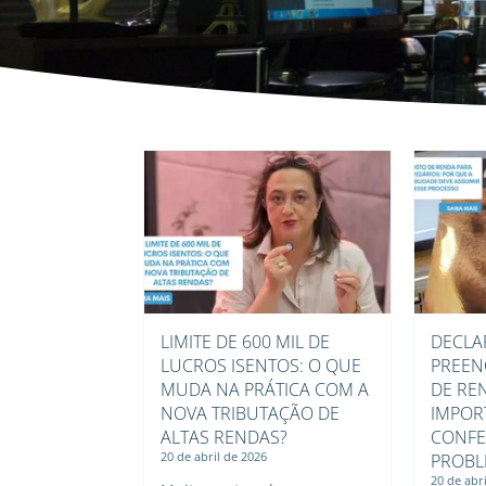
LIMITE DE 600 MIL DE
DECLA
LUCROS ISENTOS: O QUE
PREEN
MUDA NA PRÁTICA COM A
DE RE
NOVA TRIBUTAÇÃO DE
IMPOR
ALTAS RENDAS?
CONFE
20 de abril de 2026
PROBL
20 de abr