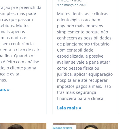
9 de março de 2026
ração pré-preenchida
 simples, mas pode
Muitos dentistas e clínicas
erros que passam
odontológicas acabam
ebidos. Muitos
pagando mais impostos
ionais apenas
simplesmente porque não
am os dados e
conhecem as possibilidades
 sem conferência.
de planejamento tributário.
menta o risco de cair
Com contabilidade
a fina. Quando o
especializada, é possível
o é feito com análise
avaliar se vale a pena atuar
do, o cliente ganha
como pessoa física ou
ça e evita
jurídica, aplicar equiparação
mas.
hospitalar e até recuperar
impostos pagos a mais. Isso
ais »
traz mais segurança
financeira para a clínica.
Leia mais »