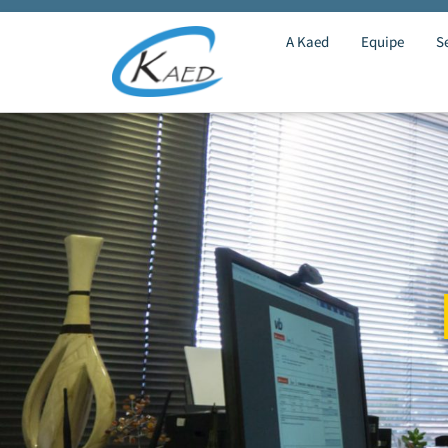
A Kaed
Equipe
S