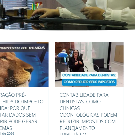
RAÇÃO PRÉ-
CONTABILIDADE PARA
CHIDA DO IMPOSTO
DENTISTAS: COMO
NDA: POR QUE
CLÍNICAS
TAR DADOS SEM
ODONTOLÓGICAS PODEM
RIR PODE GERAR
REDUZIR IMPOSTOS COM
EMAS
PLANEJAMENTO
il de 2026
TRIBUTÁRIO