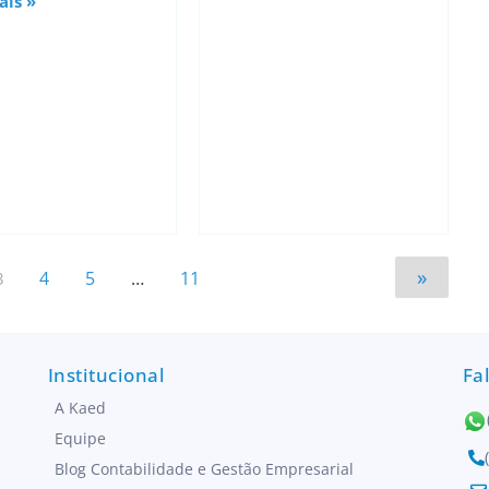
ais »
»
4
5
…
11
3
Institucional
Fa
A Kaed
Equipe
Blog Contabilidade e Gestão Empresarial