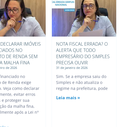
DECLARAR IMÓVEIS
NOTA FISCAL ERRADA? O
CIADOS NO
ALERTA QUE TODO
TO DE RENDA SEM
EMPRESÁRIO DO SIMPLES
NA MALHA FINA
PRECISA OUVIR
eiro de 2026
31 de janeiro de 2026
financiado no
Sim. Se a empresa saiu do
o de Renda exige
Simples e não atualiza o
. Veja como declarar
regime na prefeitura, pode
mente, evitar erros
Leia mais »
 e proteger sua
ção da malha fina,
lmente após a Lei nº