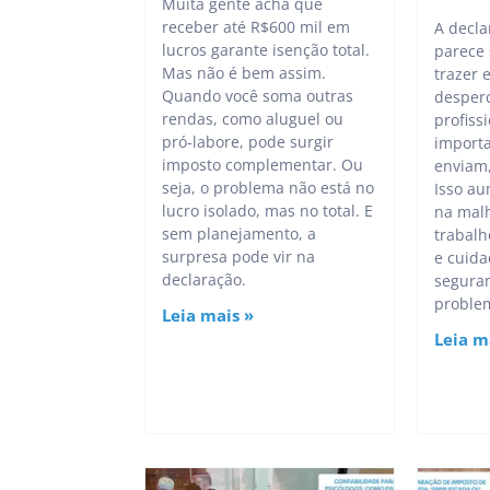
Muita gente acha que
receber até R$600 mil em
A decla
lucros garante isenção total.
parece
Mas não é bem assim.
trazer 
Quando você soma outras
desperc
rendas, como aluguel ou
profiss
pró-labore, pode surgir
import
imposto complementar. Ou
enviam,
seja, o problema não está no
Isso au
lucro isolado, mas no total. E
na malh
sem planejamento, a
trabalh
surpresa pode vir na
e cuida
declaração.
seguran
proble
Leia mais »
Leia m