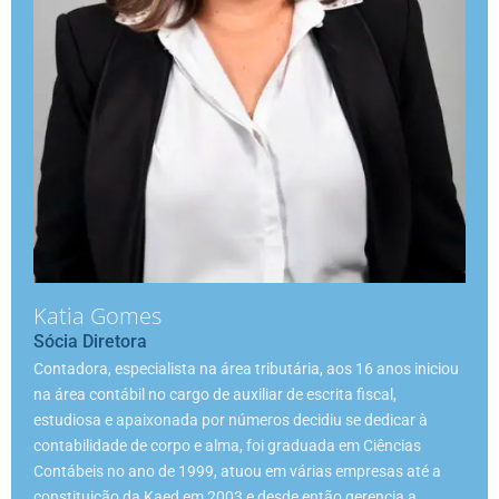
Katia Gomes
Sócia Diretora
Contadora, especialista na área tributária, aos 16 anos iniciou
na área contábil no cargo de auxiliar de escrita fiscal,
estudiosa e apaixonada por números decidiu se dedicar à
contabilidade de corpo e alma, foi graduada em Ciências
Contábeis no ano de 1999, atuou em várias empresas até a
constituição da Kaed em 2003 e desde então gerencia a