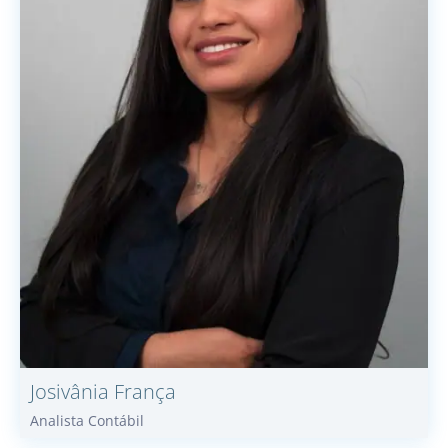
Josivânia
França
Analista Contábil