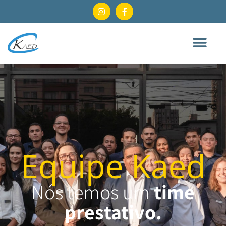
Equipe Kaed
Nós temos um
time
prestativo.