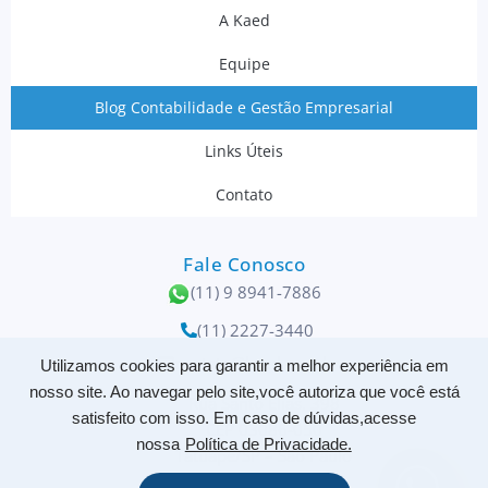
A Kaed
Equipe
Blog Contabilidade e Gestão Empresarial
Links Úteis
Contato
Fale Conosco
(11) 9 8941-7886
(11) 2227-3440
contato@kaed.com.br
Utilizamos cookies para garantir a melhor experiência em
nosso site. Ao navegar pelo site,você autoriza que você está
Rua Santo Elias, 398
satisfeito com isso. Em caso de dúvidas,acesse
CEP 03086-050
nossa
Política de Privacidade.
Tatuapé/SP – São Paulo