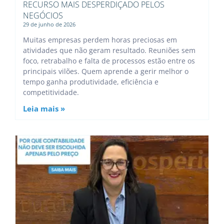
RECURSO MAIS DESPERDIÇADO PELOS
NEGÓCIOS
29 de junho de 2026
Muitas empresas perdem horas preciosas em
atividades que não geram resultado. Reuniões sem
foco, retrabalho e falta de processos estão entre os
principais vilões. Quem aprende a gerir melhor o
tempo ganha produtividade, eficiência e
competitividade.
Leia mais »