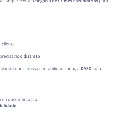
ria comparecer à
Delegacia de Crimes Fazendários
para
-cliente
 precisava:
o distrato
rovando que a nossa contabilidade aqui, a
KAED
, não
ão na documentação
bilidade