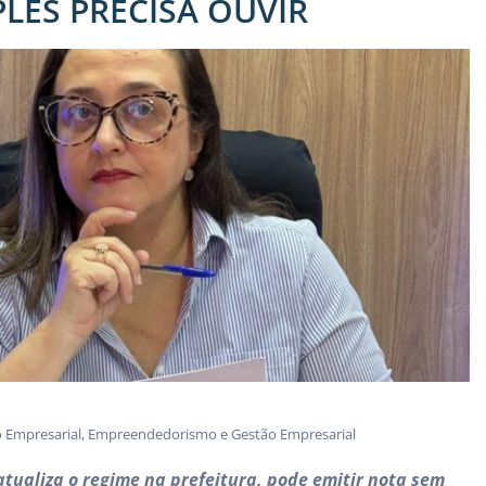
LES PRECISA OUVIR
o Empresarial
,
Empreendedorismo e Gestão Empresarial
atualiza o regime na prefeitura, pode emitir nota sem