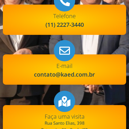
Telefone
(11) 2227-3440
E-mail
contato@kaed.com.br
Faça uma visita
Rua Santo Elias, 398