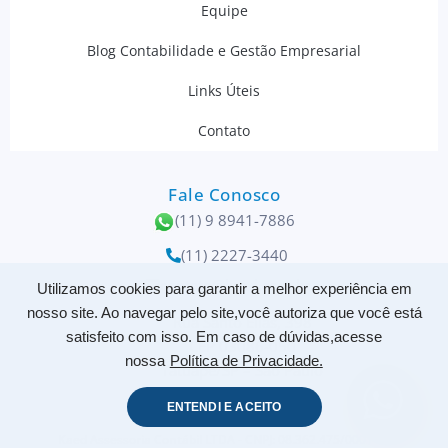
Equipe
Blog Contabilidade e Gestão Empresarial
Links Úteis
Contato
Fale Conosco
(11) 9 8941-7886
(11) 2227-3440
contato@kaed.com.br
Utilizamos cookies para garantir a melhor experiência em
nosso site. Ao navegar pelo site,você autoriza que você está
Rua Santo Elias, 398
satisfeito com isso. Em caso de dúvidas,acesse
CEP 03086-050
nossa
Política de Privacidade.
Tatuapé/SP – São Paulo
ENTENDI E ACEITO
Kaed Assessoria Contábil LTDA - CNPJ: 08.362.475/0001-30