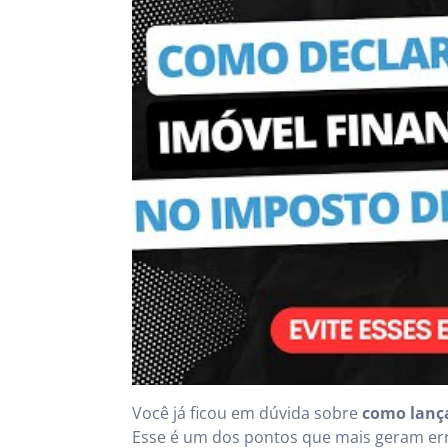
Você já ficou em dúvida sobre
como lança
Esse é um dos pontos que mais geram er