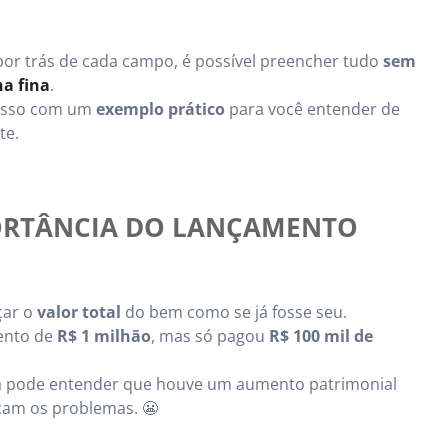
 por trás de cada campo, é possível preencher tudo
sem
ha fina
.
passo com um
exemplo prático
para você entender de
te.
ORTÂNCIA DO LANÇAMENTO
çar o
valor total
do bem como se já fosse seu.
ento de
R$ 1 milhão
, mas só pagou
R$ 100 mil de
eita pode entender que houve um aumento patrimonial
çam os problemas. 😬