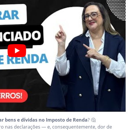
r bens e dívidas no Imposto de Renda
? 🤔
ro nas declarações — e, consequentemente, dor de