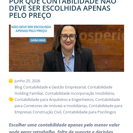
POR QUE CONTABILIDADE NÃO
DEVE SER ESCOLHIDA APENAS
PELO PREÇO
junho 25, 2026
Blog Contabilidade e Gestão Empresarial
,
Contabilidade
Holding Familiar
,
Contabilidade Incorporação Imobiliária
,
Contabilidade para Arquitetos e Engenheiros
,
Contabilidade
para Corretores de Imóveis e Imobiliárias
,
Contabilidade para
Empresas Construção Civil
,
Contabilidade para Psicólogos
Escolher uma contabilidade apenas pelo menor valor
pode gerar retrabalho, falta de suporte e decisões