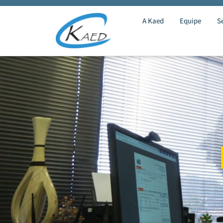
A Kaed
Equipe
S